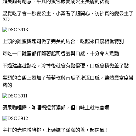
超美超有創意，平凡的蛋包飯變成公主美麗的裙擺
感覺吃了會一秒變公主，小葇看了超開心，彷彿真的變公主了
XD
上頭的雞蛋與起司做了完美的結合，吃起來口感相當特別
每吃一口雞蛋都伴隨著起司香氣與口感，十分令人驚豔
不過建議趁熱吃，冷掉後就會有點偏硬，口感會稍微差了點
裏頭的白飯上還加了葡萄乾與南瓜子增添口感，整體豐富度蠻
夠的
蘋果咖哩醬，咖哩醬還算濃郁，但口味上就較普通
主打的赤味噌豬排，上頭擺了滿滿的蔥，超闊氣！