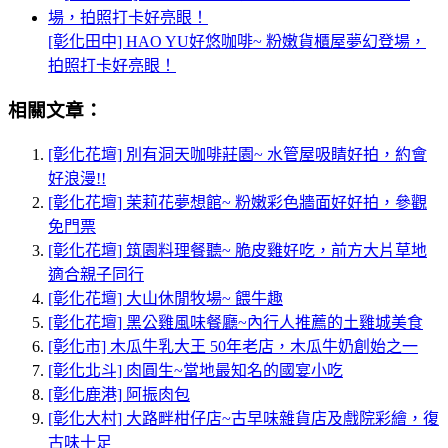
[彰化田中] HAO YU好悠咖啡~ 粉嫩貨櫃屋夢幻登場，
拍照打卡好亮眼！
相關文章：
[彰化花壇] 別有洞天咖啡莊園~ 水管屋吸睛好拍，約會
好浪漫!!
[彰化花壇] 茉莉花夢想館~ 粉嫩彩色牆面好好拍，參觀
免門票
[彰化花壇] 筑園料理餐聽~ 脆皮雞好吃，前方大片草地
適合親子同行
[彰化花壇] 大山休閒牧場~ 餵牛趣
[彰化花壇] 黑公雞風味餐廳~內行人推薦的土雞城美食
[彰化市] 木瓜牛乳大王 50年老店，木瓜牛奶創始之一
[彰化北斗] 肉圓生~當地最知名的國宴小吃
[彰化鹿港] 阿振肉包
[彰化大村] 大路畔柑仔店~古早味雜貨店及戲院彩繪，復
古味十足