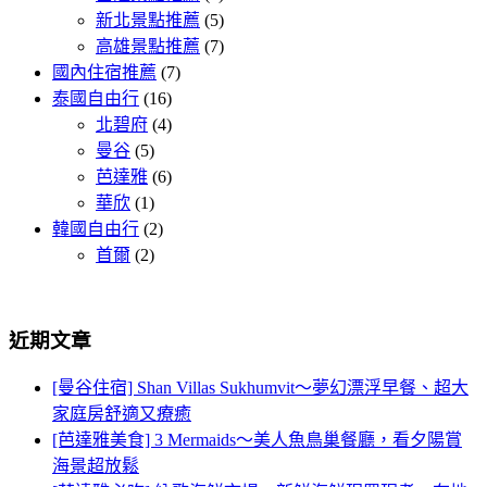
新北景點推薦
(5)
高雄景點推薦
(7)
國內住宿推薦
(7)
泰國自由行
(16)
北碧府
(4)
曼谷
(5)
芭達雅
(6)
華欣
(1)
韓國自由行
(2)
首爾
(2)
近期文章
[曼谷住宿] Shan Villas Sukhumvit～夢幻漂浮早餐、超大
家庭房舒適又療癒
[芭達雅美食] 3 Mermaids～美人魚鳥巢餐廳，看夕陽賞
海景超放鬆