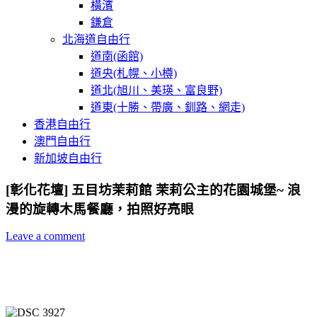
橫濱
鎌倉
北海道自由行
道南(函館)
道央(札幌、小樽)
道北(旭川、美瑛、富良野)
道東(十勝、帶廣、釧路、網走)
香港自由行
澳門自由行
新加坡自由行
[彰化花壇] 五目坊茉莉館 茉莉公主的花園城堡~ 浪
漫的旋轉木馬餐廳，拍照好亮眼
Leave a comment