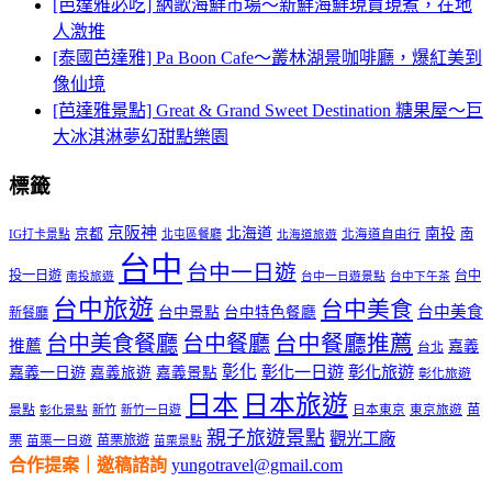
[芭達雅必吃] 納歌海鮮市場～新鮮海鮮現買現煮，在地
人激推
[泰國芭達雅] Pa Boon Cafe～叢林湖景咖啡廳，爆紅美到
像仙境
[芭達雅景點] Great & Grand Sweet Destination 糖果屋～巨
大冰淇淋夢幻甜點樂園
標籤
京阪神
北海道
南投
京都
南
IG打卡景點
北屯區餐廳
北海道自由行
北海道旅遊
台中
台中一日遊
投一日遊
台中
南投旅遊
台中一日遊景點
台中下午茶
台中旅遊
台中美食
台中美食
台中景點
台中特色餐廳
新餐廳
台中美食餐廳
台中餐廳
台中餐廳推薦
推薦
嘉義
台北
彰化
彰化一日遊
彰化旅遊
嘉義一日遊
嘉義旅遊
嘉義景點
彰化旅遊
日本
日本旅遊
景點
苗
新竹
新竹一日遊
日本東京
東京旅遊
彰化景點
親子旅遊景點
觀光工廠
栗
苗栗旅遊
苗栗一日遊
苗栗景點
合作提案｜邀稿諮詢
yungotravel@gmail.com