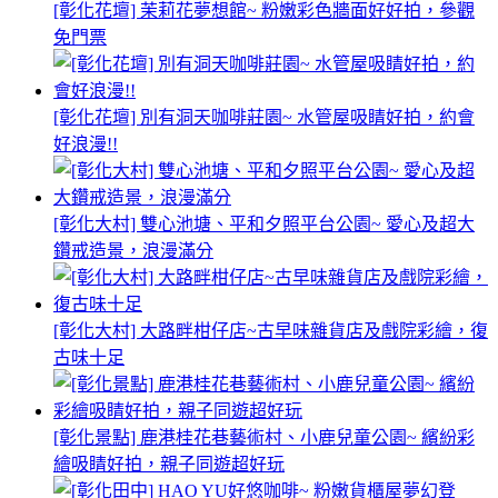
[彰化花壇] 茉莉花夢想館~ 粉嫩彩色牆面好好拍，參觀
免門票
[彰化花壇] 別有洞天咖啡莊園~ 水管屋吸睛好拍，約會
好浪漫!!
[彰化大村] 雙心池塘、平和夕照平台公園~ 愛心及超大
鑽戒造景，浪漫滿分
[彰化大村] 大路畔柑仔店~古早味雜貨店及戲院彩繪，復
古味十足
[彰化景點] 鹿港桂花巷藝術村、小鹿兒童公園~ 繽紛彩
繪吸睛好拍，親子同遊超好玩