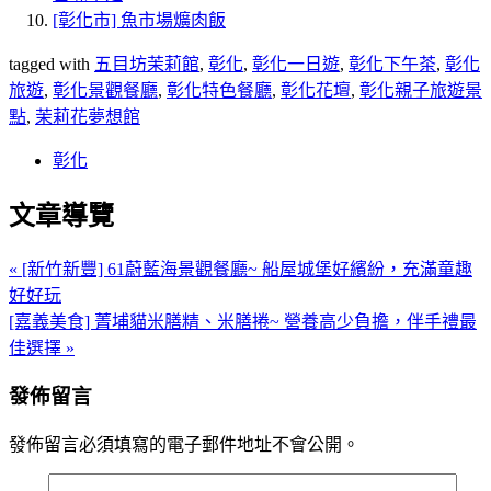
[彰化市] 魚市場爌肉飯
tagged with
五目坊茉莉館
,
彰化
,
彰化一日遊
,
彰化下午茶
,
彰化
旅遊
,
彰化景觀餐廳
,
彰化特色餐廳
,
彰化花壇
,
彰化親子旅遊景
點
,
茉莉花夢想館
彰化
文章導覽
« [新竹新豐] 61蔚藍海景觀餐廳~ 船屋城堡好繽紛，充滿童趣
好好玩
[嘉義美食] 菁埔貓米膳精、米膳捲~ 營養高少負擔，伴手禮最
佳選擇 »
發佈留言
發佈留言必須填寫的電子郵件地址不會公開。