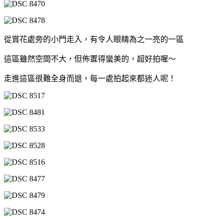
從賞花處旁的小門走入，有令人眼睛為之一亮的一區
這區雖然空間不大，但佈置得蠻美的，超好拍喔～
走進這區很難全身而退，每一處拍起來都迷人呢！