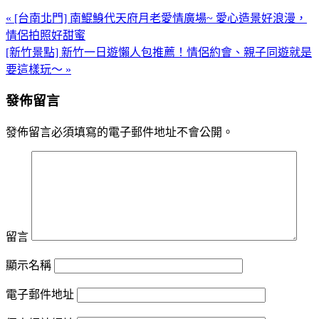
« [台南北門] 南鯤鯓代天府月老愛情廣場~ 愛心造景好浪漫，
情侶拍照好甜蜜
[新竹景點] 新竹一日遊懶人包推薦！情侶約會、親子同遊就是
要這樣玩～ »
發佈留言
發佈留言必須填寫的電子郵件地址不會公開。
留言
顯示名稱
電子郵件地址