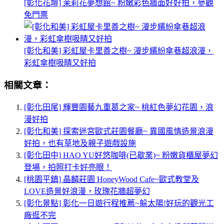
[彰化花壇] 茉莉花夢想館~ 粉嫩彩色牆面好好拍，參觀
免門票
[彰化和美] 彩虹屋卡里善之樹~ 漫步繽紛傘巷超浪漫，
彩虹傘樹吸睛又好拍
相關文章：
[彰化田尾] 輝豐園藝九重葛之家~ 桃紅色夢幻花園，浪
漫好拍
[彰化和美] 探索迷宮歐式莊園餐廳~ 異國風情造景浪漫
好拍，也有草地及親子遊戲設施
[彰化田中] HAO YU好悠咖啡(已歇業)~ 粉嫩貨櫃屋夢幻
登場，拍照打卡好亮眼！
[桃園平鎮] 晶麟莊園 HoneyWood Cafe~歐式教堂及
LOVE造景好浪漫，玫瑰花牆超夢幻
[彰化景點] 彰化一日遊行程推薦~躲太陽!好玩的觀光工
廠逛不完