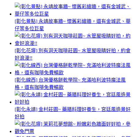
[彰化景點] 永靖故事牆~ 懷舊彩繪牆，還有金城武、華
仔等多位巨星
[彰化花壇] 別有洞天咖啡莊園~ 水管屋吸睛好拍，約會
好浪漫!!
[彰化線西] 台灣優格餅乾學院~ 充滿哈利波特魔法風
格，還有咖啡免費暢飲
[彰化永靖] 金村莊園~ 藥膳料理好養生，宮廷風造景好
好拍