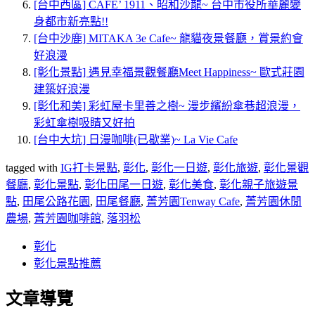
[台中西區] CAFE’ 1911、昭和沙龍~ 台中市役所華麗變
身都市新亮點!!
[台中沙鹿] MITAKA 3e Cafe~ 龍貓夜景餐廳，賞景約會
好浪漫
[彰化景點] 遇見幸福景觀餐廳Meet Happiness~ 歐式莊園
建築好浪漫
[彰化和美] 彩虹屋卡里善之樹~ 漫步繽紛傘巷超浪漫，
彩虹傘樹吸睛又好拍
[台中大坑] 日漫咖啡(已歇業)~ La Vie Cafe
tagged with
IG打卡景點
,
彰化
,
彰化一日遊
,
彰化旅遊
,
彰化景觀
餐廳
,
彰化景點
,
彰化田尾一日遊
,
彰化美食
,
彰化親子旅遊景
點
,
田尾公路花園
,
田尾餐廳
,
菁芳園Tenway Cafe
,
菁芳園休閒
農場
,
菁芳園咖啡館
,
落羽松
彰化
彰化景點推薦
文章導覽