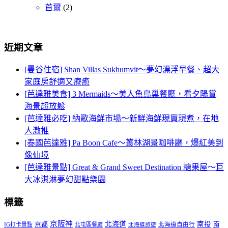
首爾
(2)
近期文章
[曼谷住宿] Shan Villas Sukhumvit～夢幻漂浮早餐、超大
家庭房舒適又療癒
[芭達雅美食] 3 Mermaids～美人魚鳥巢餐廳，看夕陽賞
海景超放鬆
[芭達雅必吃] 納歌海鮮市場～新鮮海鮮現買現煮，在地
人激推
[泰國芭達雅] Pa Boon Cafe～叢林湖景咖啡廳，爆紅美到
像仙境
[芭達雅景點] Great & Grand Sweet Destination 糖果屋～巨
大冰淇淋夢幻甜點樂園
標籤
京阪神
北海道
南投
京都
南
IG打卡景點
北屯區餐廳
北海道自由行
北海道旅遊