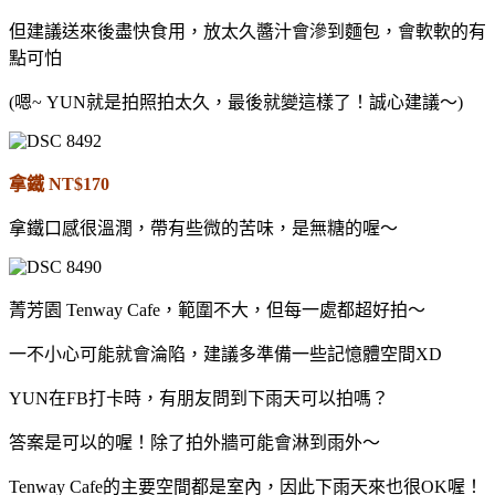
但建議送來後盡快食用，放太久醬汁會滲到麵包，會軟軟的有
點可怕
(嗯~ YUN就是拍照拍太久，最後就變這樣了！誠心建議～)
拿鐵 NT$170
拿鐵口感很溫潤，帶有些微的苦味，是無糖的喔～
菁芳園 Tenway Cafe，範圍不大，但每一處都超好拍～
一不小心可能就會淪陷，建議多準備一些記憶體空間XD
YUN在FB打卡時，有朋友問到下雨天可以拍嗎？
答案是可以的喔！除了拍外牆可能會淋到雨外～
Tenway Cafe的主要空間都是室內，因此下雨天來也很OK喔！