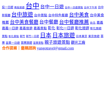
台中
台中一日遊
投一日遊
台中
南投旅遊
台中一日遊景點
台中下午茶
台中旅遊
台中美食
台中美食
台中景點
台中特色餐廳
新餐廳
台中美食餐廳
台中餐廳
台中餐廳推薦
推薦
嘉義
台北
彰化
彰化一日遊
彰化旅遊
嘉義一日遊
嘉義旅遊
嘉義景點
彰化旅遊
日本
日本旅遊
景點
苗
新竹
新竹一日遊
日本東京
東京旅遊
彰化景點
親子旅遊景點
觀光工廠
栗
苗栗旅遊
苗栗一日遊
苗栗景點
合作提案｜邀稿諮詢
yungotravel@gmail.com