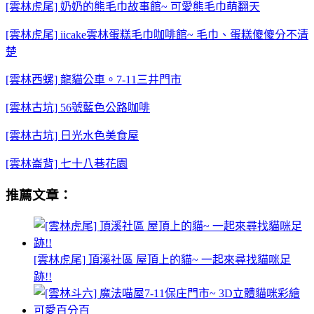
[雲林虎尾] 奶奶的熊毛巾故事館~ 可愛熊毛巾萌翻天
[雲林虎尾] iicake雲林蛋糕毛巾咖啡館~ 毛巾、蛋糕傻傻分不清
楚
[雲林西螺] 龍貓公車。7-11三井門市
[雲林古坑] 56號藍色公路咖啡
[雲林古坑] 日光水色美食屋
[雲林崙背] 七十八巷花園
推薦文章：
[雲林虎尾] 頂溪社區 屋頂上的貓~ 一起來尋找貓咪足
跡!!