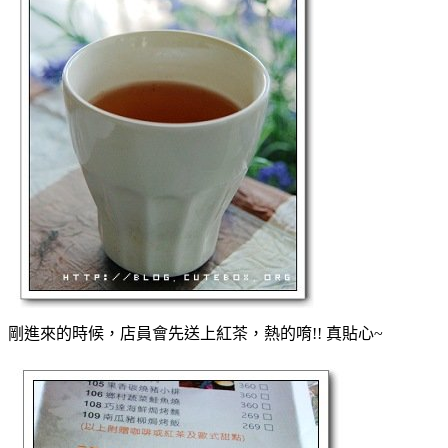
剛進來的時候，店員會先送上紅茶，熱的唷!! 真貼心~