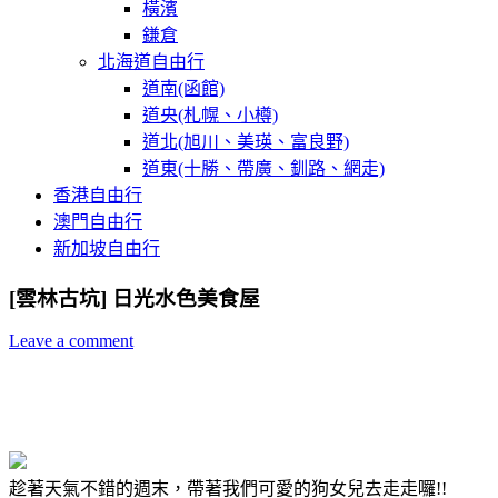
橫濱
鎌倉
北海道自由行
道南(函館)
道央(札幌、小樽)
道北(旭川、美瑛、富良野)
道東(十勝、帶廣、釧路、網走)
香港自由行
澳門自由行
新加坡自由行
[雲林古坑] 日光水色美食屋
Leave a comment
趁著天氣不錯的週末，帶著我們可愛的狗女兒去走走囉!!