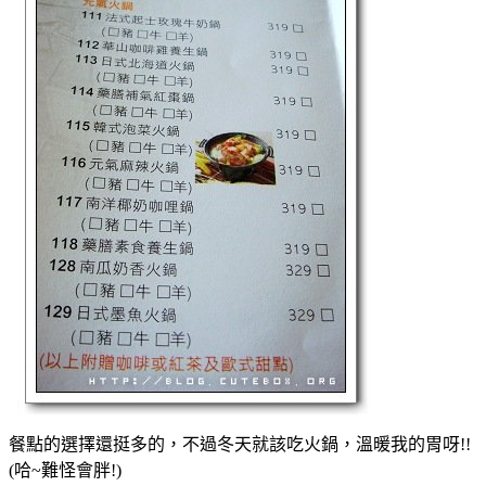
餐點的選擇還挺多的，不過冬天就該吃火鍋，溫暖我的胃呀!!
(哈~難怪會胖!)