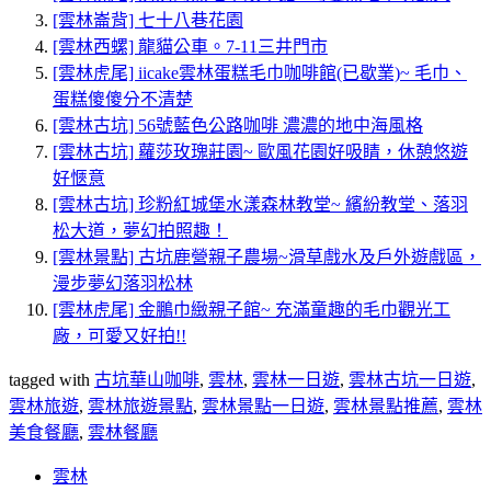
[雲林崙背] 七十八巷花園
[雲林西螺] 龍貓公車。7-11三井門市
[雲林虎尾] iicake雲林蛋糕毛巾咖啡館(已歇業)~ 毛巾、
蛋糕傻傻分不清楚
[雲林古坑] 56號藍色公路咖啡 濃濃的地中海風格
[雲林古坑] 蘿莎玫瑰莊園~ 歐風花園好吸睛，休憩悠遊
好愜意
[雲林古坑] 珍粉紅城堡水漾森林教堂~ 繽紛教堂、落羽
松大道，夢幻拍照趣！
[雲林景點] 古坑鹿營親子農場~滑草戲水及戶外遊戲區，
漫步夢幻落羽松林
[雲林虎尾] 金鵬巾緻親子館~ 充滿童趣的毛巾觀光工
廠，可愛又好拍!!
tagged with
古坑華山咖啡
,
雲林
,
雲林一日遊
,
雲林古坑一日遊
,
雲林旅遊
,
雲林旅遊景點
,
雲林景點一日遊
,
雲林景點推薦
,
雲林
美食餐廳
,
雲林餐廳
雲林