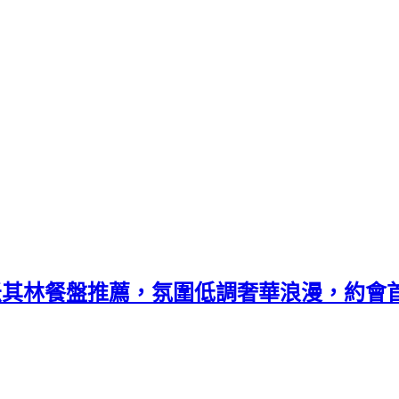
~ 米其林餐盤推薦，氛圍低調奢華浪漫，約會首