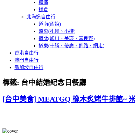
橫濱
鎌倉
北海道自由行
道南(函館)
道央(札幌、小樽)
道北(旭川、美瑛、富良野)
道東(十勝、帶廣、釧路、網走)
香港自由行
澳門自由行
新加坡自由行
標籤:
台中結婚紀念日餐廳
[台中美食] MEATGQ 橡木炙烤牛排館