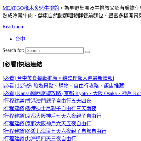
MEATGQ橡木炙烤牛排館
，為星野集團及牛排教父鄧有癸擔任餐
熟成冷藏牛肉、健康自然酸麵糰發酵餐前麵包、豐富多樣開胃菜
Read more
台中
Search for:
[必看]快速連結
[必看] 台中美食餐廳推薦。總整理懶人包最新情報!
[必看] 北海道 旅遊景點、購物、自由行攻略、飯店推薦!
[必看] Kansai關西旅遊攻略 (京都 Kyoto、大阪 Osaka、神戶 Kob
[行程建議]香港澳門親子自由行五天四夜
[行程建議]香港迪士尼親子自由行三天兩夜
[行程建議]京都大阪神戶七天六夜親子自由行
[行程建議]京都大阪神戶六天五夜自由行
[行程建議]冬遊北海道七天六夜親子自駕自由行
[行程建議]北海道四天三夜自由行