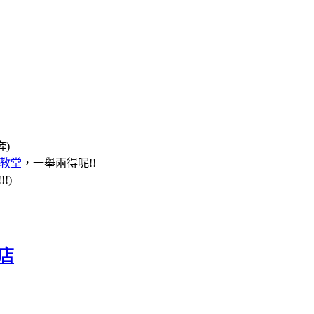
)
教堂
，一舉兩得呢!!
!)
店