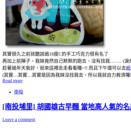
其實很久之前就聽說過18度C的手工巧克力很有名了
再加上前陣子，我妹竟然自己默默的跑去，沒有找我…….. (淚奔
趁著過年天氣好，就來這裡走走看看囉~!! 而且下午還可以去
紙
(其實…其實…其實是因為我妹沒找我去，所以我就自力救濟囉!!
Read more
南投
[南投埔里] 胡國雄古早麵 當地高人氣的名
Leave a comment