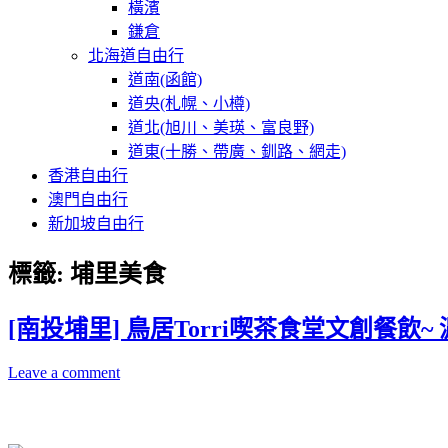
橫濱
鎌倉
北海道自由行
道南(函館)
道央(札幌、小樽)
道北(旭川、美瑛、富良野)
道東(十勝、帶廣、釧路、網走)
香港自由行
澳門自由行
新加坡自由行
標籤:
埔里美食
[南投埔里] 鳥居Torri喫茶食堂文創餐
Leave a comment