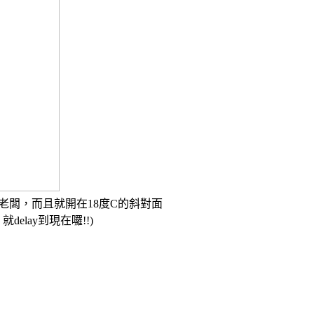
老闆，而且就開在18度C的斜對面
elay到現在囉!!)