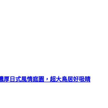
飲~ 濃厚日式風情庭園，超大鳥居好吸睛