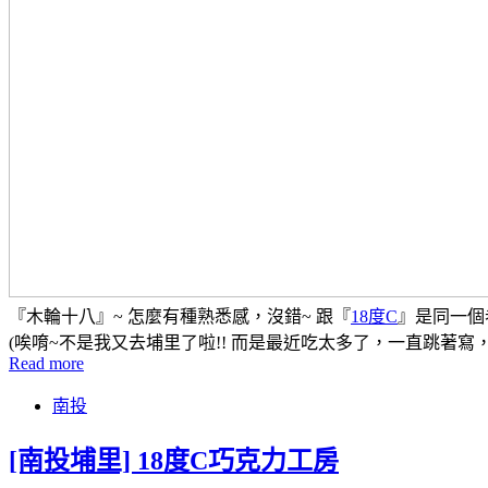
『木輪十八』~ 怎麼有種熟悉感，沒錯~ 跟『
18度C
』是同一個
(唉唷~不是我又去埔里了啦!! 而是最近吃太多了，一直跳著寫，就d
Read more
南投
[南投埔里] 18度C巧克力工房