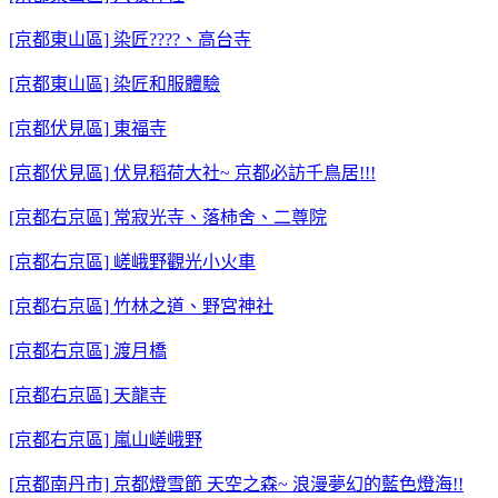
[京都東山區] 染匠????、高台寺
[京都東山區] 染匠和服體驗
[京都伏見區] 東福寺
[京都伏見區] 伏見稻荷大社~ 京都必訪千鳥居!!!
[京都右京區] 常寂光寺、落柿舍、二尊院
[京都右京區] 嵯峨野觀光小火車
[京都右京區] 竹林之道、野宮神社
[京都右京區] 渡月橋
[京都右京區] 天龍寺
[京都右京區] 嵐山嵯峨野
[京都南丹市] 京都燈雪節 天空之森~ 浪漫夢幻的藍色燈海!!