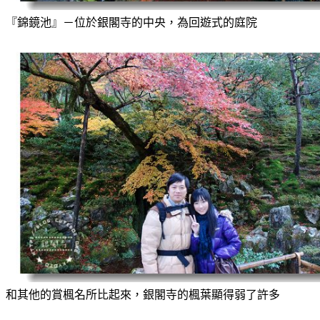
『錦鏡池』－位於銀閣寺的中央，為回遊式的庭院
和其他的賞楓名所比起來，銀閣寺的楓葉顯得弱了許多