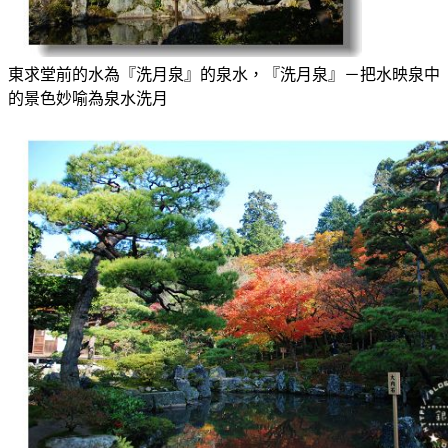
東求堂前的水為『洗月泉』的泉水，『洗月泉』－把水映泉中
的景色妙喻為泉水洗月