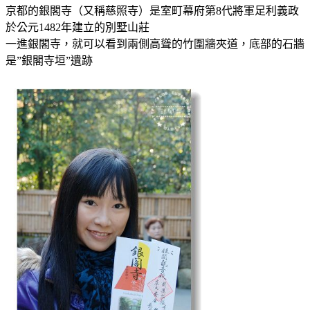
京都的銀閣寺（又稱慈照寺）是室町幕府第8代將軍足利義政
於公元1482年建立的別墅山莊
一進銀閣寺，就可以看到兩側高聳的竹圍牆夾道，底部的石牆
是”銀閣寺垣”遺跡