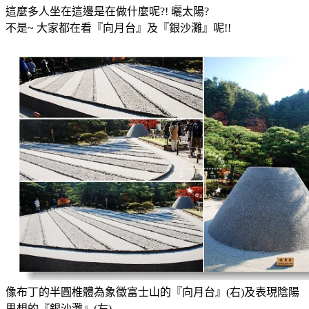
這麼多人坐在這邊是在做什麼呢?! 曬太陽?
不是~ 大家都在看『向月台』及『銀沙灘』呢!!
像布丁的半圓椎體為象徵富士山的『向月台』(右)及表現陰陽
思想的『銀沙灘』(左)