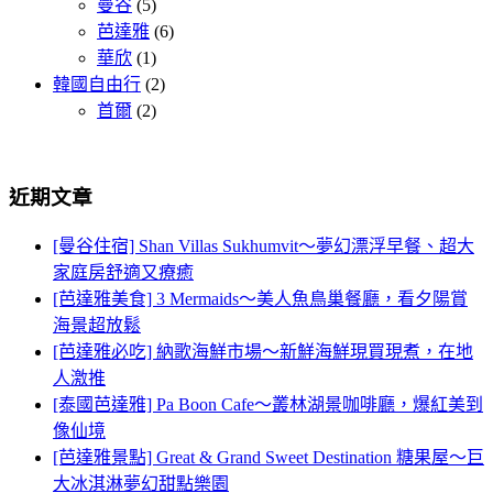
曼谷
(5)
芭達雅
(6)
華欣
(1)
韓國自由行
(2)
首爾
(2)
近期文章
[曼谷住宿] Shan Villas Sukhumvit～夢幻漂浮早餐、超大
家庭房舒適又療癒
[芭達雅美食] 3 Mermaids～美人魚鳥巢餐廳，看夕陽賞
海景超放鬆
[芭達雅必吃] 納歌海鮮市場～新鮮海鮮現買現煮，在地
人激推
[泰國芭達雅] Pa Boon Cafe～叢林湖景咖啡廳，爆紅美到
像仙境
[芭達雅景點] Great & Grand Sweet Destination 糖果屋～巨
大冰淇淋夢幻甜點樂園