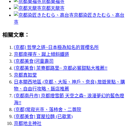
京都東福寺
京都天龍寺
京都染匠きたむら、高台
寺
相關文章：
[京都] 哲學之道~日本極為知名的賞櫻名所
京都南禪寺、蹴上傾斜鐵道
[京都美食]河童壽司
[京都美食] 茶寮都路里~ 京都必嘗甜點大推薦!!
京都真如堂
日本關西地區 (京都、大阪、神戶、奈良) 旅遊景點、購
物、自由行攻略、飯店推薦
[京都南丹市] 京都燈雪節 天空之森~ 浪漫夢幻的藍色燈
海!!
[京都]常寂光寺、落柿舍、二尊院
[京都美食] 寶屋拉麵 (已歇業)
京都地主神社