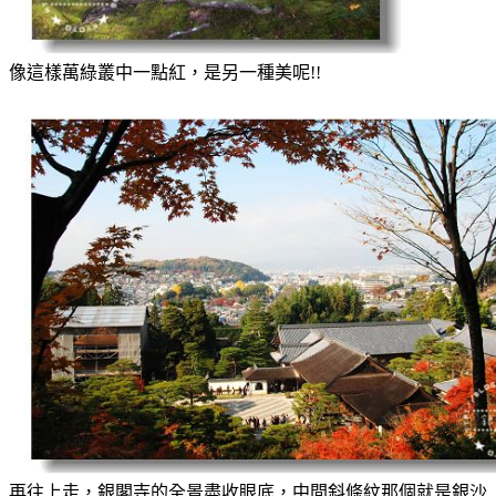
像這樣萬綠叢中一點紅，是另一種美呢!!
再往上走，銀閣寺的全景盡收眼底，中間斜條紋那個就是銀沙