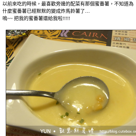
以前來吃的時候，最喜歡旁邊的配菜有那個蜜番薯，不知道為
什麼蜜番薯已經默默的變成炸馬鈴薯了…
嗚~~ 把我的蜜番薯還給我啦!!!!!