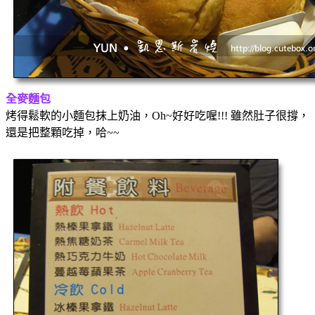
全麥麵包
烤得鬆軟的小麵包抹上奶油，Oh~好好吃喔!!! 雖然肚子很撐，
還是把整顆吃掉，哈~~