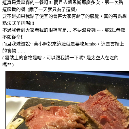
這真是貴森森的一餐呀!!! 而且去凱恩斯那麼多次，第一次點
這麼貴的餐..(餓了一天就只為了這餐)
要不是如果我點了便宜的會害大家有虧了的感覺，真的有點想
點法式羊排呢!!!
不過我看到大家看我的眼神就是….不要浪費錢~~~ 那就..恭敬
不如從命!!
而且我妹還說~ 黃小咪說來這邊就是要吃Jumbo，這是雲端上
的食物…….
( 雲端上的食物是啥，可以跟我講一下嗎? 是太空人在吃的
嗎?? )