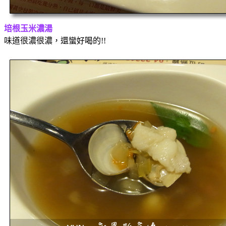
培根玉米濃湯
味道很濃很濃，還蠻好喝的!!