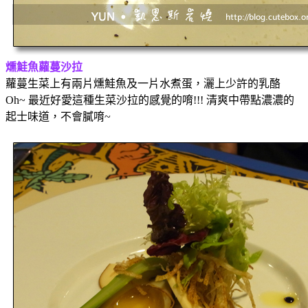
燻鮭魚蘿蔓沙拉
蘿蔓生菜上有兩片燻鮭魚及一片水煮蛋，灑上少許的乳酪
Oh~ 最近好愛這種生菜沙拉的感覺的唷!!! 清爽中帶點濃濃的
起士味道，不會膩唷~