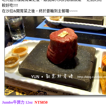
較好吃!!!!
在沙拉&開胃菜之後，終於要輪到主餐囉~~~~
Jumbo牛菲力 12oz
NT$850