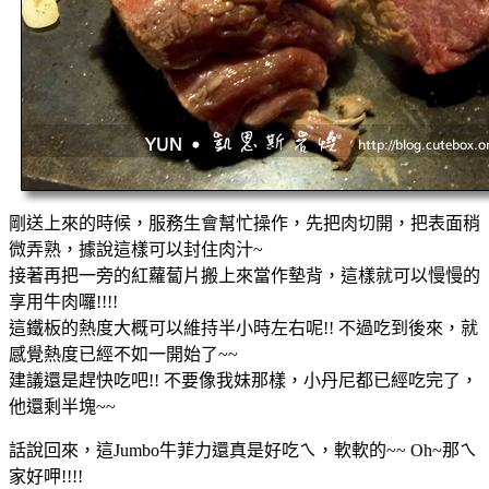
剛送上來的時候，服務生會幫忙操作，先把肉切開，把表面稍
微弄熟，據說這樣可以封住肉汁~
接著再把一旁的紅蘿蔔片搬上來當作墊背，這樣就可以慢慢的
享用牛肉囉!!!!
這鐵板的熱度大概可以維持半小時左右呢!! 不過吃到後來，就
感覺熱度已經不如一開始了~~
建議還是趕快吃吧!! 不要像我妹那樣，小丹尼都已經吃完了，
他還剩半塊~~
話說回來，這Jumbo牛菲力還真是好吃ㄟ，軟軟的~~ Oh~那ㄟ
家好呷!!!!