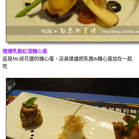
煙燻乳酪紅酒糖心蛋
這是Mr.送花選的糖心蛋，店員建議把乳酪&糖心蛋加在一起
吃