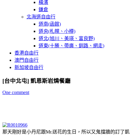
橫濱
鎌倉
北海道自由行
道南(函館)
道央(札幌、小樽)
道北(旭川、美瑛、富良野)
道東(十勝、帶廣、釧路、網走)
香港自由行
澳門自由行
新加坡自由行
[台中北屯] 凱恩斯岩燒餐廳
One comment
那天剛好是小丹尼跟Mr.送花的生日，所以又鬼擋牆的訂了凱