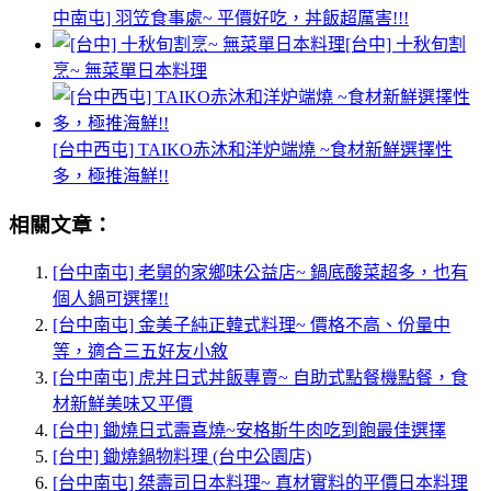
中南屯] 羽笠食事處~ 平價好吃，丼飯超厲害!!!
[台中] 十秋旬割
烹~ 無菜單日本料理
[台中西屯] TAIKO赤沐和洋炉端燒 ~食材新鮮選擇性
多，極推海鮮!!
相關文章：
[台中南屯] 老舅的家鄉味公益店~ 鍋底酸菜超多，也有
個人鍋可選擇!!
[台中南屯] 金美子純正韓式料理~ 價格不高、份量中
等，適合三五好友小敘
[台中南屯] 虎丼日式丼飯專賣~ 自助式點餐機點餐，食
材新鮮美味又平價
[台中] 鋤燒日式壽喜燒~安格斯牛肉吃到飽最佳選擇
[台中] 鋤燒鍋物料理 (台中公園店)
[台中南屯] 桀壽司日本料理~ 真材實料的平價日本料理