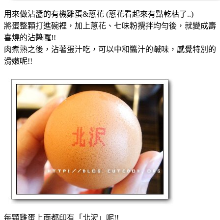
用來做沾醬的有機雞蛋&蔥花 (蔥花看起來有點乾枯了..)
將蛋整顆打進碗裡，加上蔥花、七味粉攪拌均勻後，就變成壽
喜燒的沾醬囉!!
肉煮熟之後，沾著蛋汁吃，可以中和醬汁的鹹味，感覺特別的
滑嫩呢!!
每顆雞蛋上面都印有「北沢」呢!!