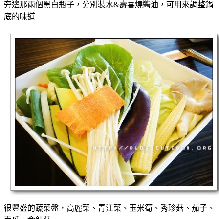
旁邊那兩個黑白瓶子，分別裝水&壽喜燒醬油，可用來調整鍋
底的味道
很豐盛的蔬菜盤，高麗菜、青江菜、玉米筍、秀珍菇、茄子、