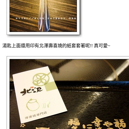
湯匙上面還用印有北澤壽喜燒的紙套套著呢!! 真可愛~