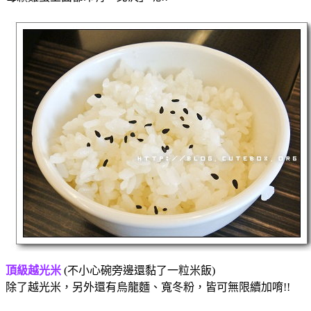
頂級越光米
(不小心碗旁邊還黏了一粒米飯)
除了越光米，另外還有烏龍麵、寬冬粉，皆可無限續加唷!!