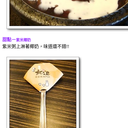
甜點－
紫米椰奶
紫米粥上淋著椰奶，味道還不錯!!