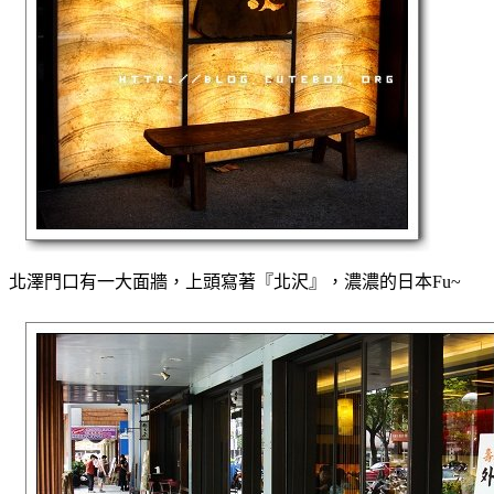
北澤門口有一大面牆，上頭寫著『北沢』，濃濃的日本Fu~