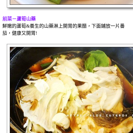
前菜－蘆筍山藥
鮮嫩的蘆筍&養生的山藥淋上開胃的果醋，下面鋪放一片番
茄，健康又開胃!