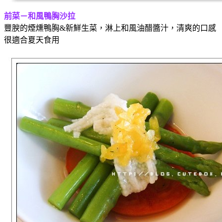
前菜－和風鴨胸沙拉
豐腴的煙燻鴨胸&新鮮生菜，淋上和風油醋醬汁，清爽的口感
很適合夏天食用