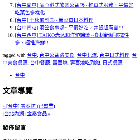
[台中南屯] 品心港式飲茶公益店~ 推車式服務，平價好
吃菜色多樣化
[台中] 十秋旬割烹~ 無菜單日本料理
[台中南屯] 羽笠食事處~ 平價好吃，丼飯超厲害!!!
[台中西屯] TAIKO赤沐和洋炉端燒 ~食材新鮮選擇性
多，極推海鮮!!
tagged with
台中
,
台中公益路美食
,
台中北澤
,
台中日式料理
,
台
中美食餐廳
,
台中餐廳
,
壽喜燒
,
壽喜燒吃到飽
,
日式餐廳
台中
文章導覽
« [台中] 雲泰坊 (已歇業)
[台北內湖] 金泰食品 »
發佈留言