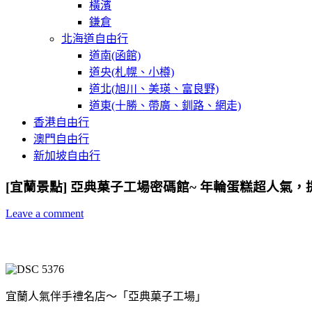
橫濱
鎌倉
北海道自由行
道南(函館)
道央(札幌、小樽)
道北(旭川、美瑛、富良野)
道東(十勝、帶廣、釧路、網走)
香港自由行
澳門自由行
新加坡自由行
[宜蘭景點] 亞典菓子工場密碼館~ 年輪蛋糕超人氣
Leave a comment
宜蘭人氣伴手禮名店～「亞典菓子工場」