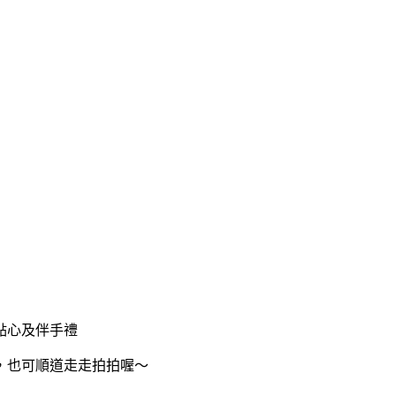
點心及伴手禮
，也可順道走走拍拍喔～