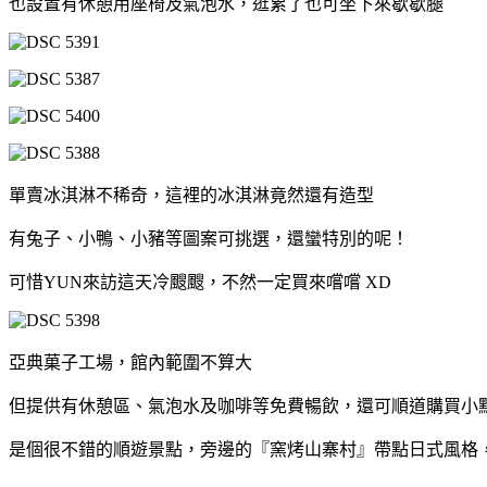
也設置有休憩用座椅及氣泡水，逛累了也可坐下來歇歇腿
單賣冰淇淋不稀奇，這裡的冰淇淋竟然還有造型
有兔子、小鴨、小豬等圖案可挑選，還蠻特別的呢！
可惜YUN來訪這天冷颼颼，不然一定買來嚐嚐 XD
亞典菓子工場，館內範圍不算大
但提供有休憩區、氣泡水及咖啡等免費暢飲，還可順道購買小
是個很不錯的順遊景點，旁邊的『窯烤山寨村』帶點日式風格