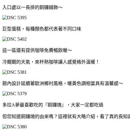
入口處以一長排的銅鑼綴飾～
巨型蛋糕，每種顏色都代表著不同口味
這一區還有提供咖啡免費暢飲喔～
冷颼颼的天氣，來杯熱咖啡讓人感覺格外溫暖！
館內設計延續著歐洲鄉村風格，暖黃色調相當具有溫馨感～
多拉A夢最喜歡吃的『銅鑼燒』，大家一定都吃過
但您知道銅鑼燒的由來嗎？這裡就有大略介紹，看了真的長知