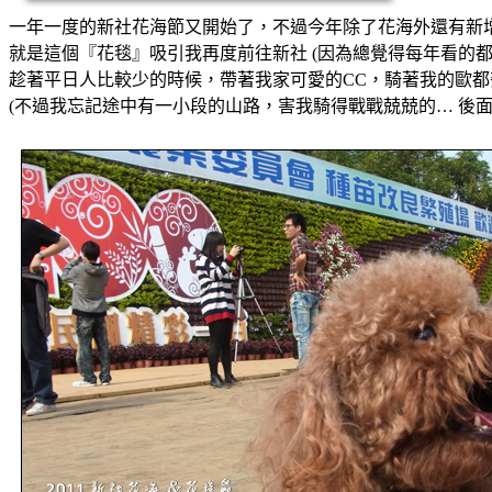
一年一度的新社花海節又開始了，不過今年除了花海外還有新增加
就是這個『花毯』吸引我再度前往新社 (因為總覺得每年看的都
趁著平日人比較少的時候，帶著我家可愛的CC，騎著我的歐都麥
(不過我忘記途中有一小段的山路，害我騎得戰戰兢兢的… 後面