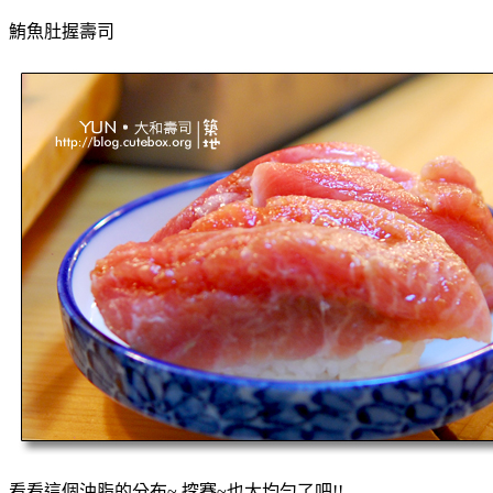
鮪魚肚握壽司
看看這個油脂的分布~ 挖賽~也太均勻了吧!!