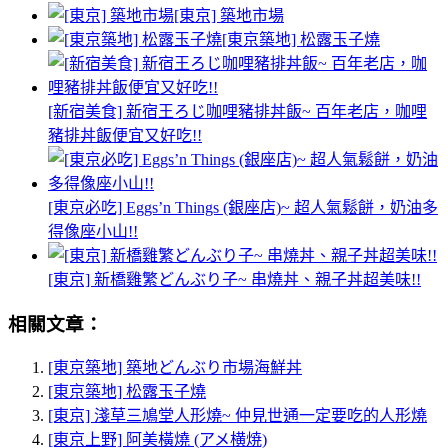
[東京] 築地市場
[東京築地] 松露玉子燒
[新宿美食] 新宿王ろじ咖哩豬排丼飯~ 百年老店，咖哩
豬排丼飯便宜又好吃!!
[東京必吃] Eggs’n Things (銀座店)~ 超人氣鬆餅，奶油多
得像座小山!!
[東京] 新橋雞繁どんぶり子~ 串燒丼、親子丼超美味!!
相關文章：
[東京築地] 築地どんぶり市場海鮮丼
[東京築地] 松露玉子燒
[東京] 淺草三鳩堂人形燒~ 仲見世通一定要吃的人形燒
[東京上野] 阿美橫燒 (アメ横焼)