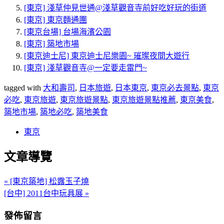
[東京] 淺草仲見世通@淺草觀音寺前好吃好玩的街道
[東京] 東京麵通團
[東京台場] 台場海濱公園
[東京] 築地市場
[東京迪士尼] 東京迪士尼樂園~ 璀璨夜間大遊行
[東京] 淺草觀音寺@一定要走雷門~
tagged with
大和壽司
,
日本旅遊
,
日本東京
,
東京必去景點
,
東京
必吃
,
東京旅遊
,
東京旅遊景點
,
東京旅遊景點推薦
,
東京美食
,
築地市場
,
築地必吃
,
築地美食
東京
文章導覽
« [東京築地] 松露玉子燒
[台中] 2011台中玩具展 »
發佈留言