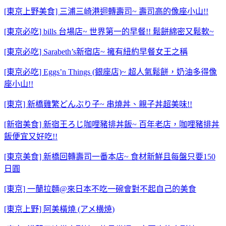
[東京上野美食] 三浦三崎港迴轉壽司~ 壽司高的像座小山!!
[東京必吃] bills 台場店~ 世界第一的早餐!! 鬆餅綿密又鬆軟~
[東京必吃] Sarabeth’s新宿店~ 擁有紐約早餐女王之稱
[東京必吃] Eggs’n Things (銀座店)~ 超人氣鬆餅，奶油多得像
座小山!!
[東京] 新橋雞繁どんぶり子~ 串燒丼、親子丼超美味!!
[新宿美食] 新宿王ろじ咖哩豬排丼飯~ 百年老店，咖哩豬排丼
飯便宜又好吃!!
[東京美食] 新橋回轉壽司一番本店~ 食材新鮮且每盤只要150
日圓
[東京] 一蘭拉麵@來日本不吃一碗會對不起自己的美食
[東京上野] 阿美橫燒 (アメ横焼)