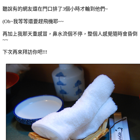
聽說有的網友還在門口排了3個小時才輪到他們~
(Oh~我等等還要趕飛機耶~~
再加上我那天重感冒，鼻水流個不停，整個人感覺隨時會昏倒
~~
下次再來拜訪你吧!!!