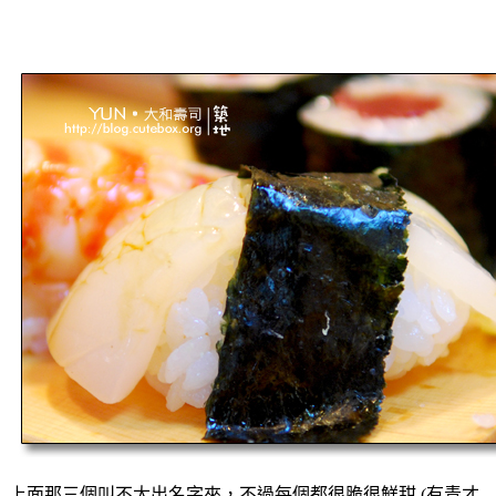
上面那三個叫不太出名字來，不過每個都很脆很鮮甜 (有青才