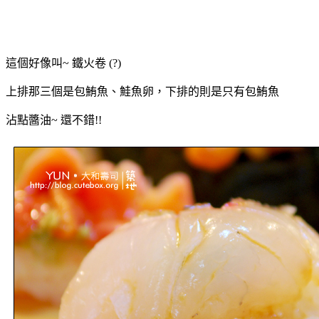
這個好像叫~ 鐵火卷 (?)
上排那三個是包鮪魚、鮭魚卵，下排的則是只有包鮪魚
沾點醬油~ 還不錯!!