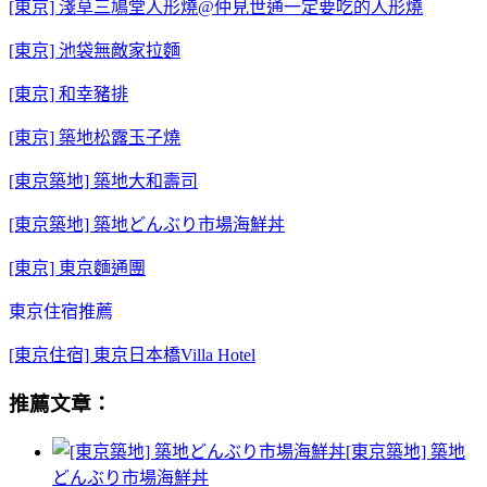
[東京] 淺草三鳩堂人形燒@仲見世通一定要吃的人形燒
[東京] 池袋無敵家拉麵
[東京] 和幸豬排
[東京] 築地松露玉子燒
[東京築地] 築地大和壽司
[東京築地] 築地どんぶり市場海鮮丼
[東京] 東京麵通團
東京住宿推薦
[東京住宿] 東京日本橋Villa Hotel
推薦文章：
[東京築地] 築地
どんぶり市場海鮮丼