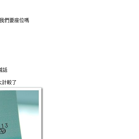
問我們要座位嗎
喊話
太計較了