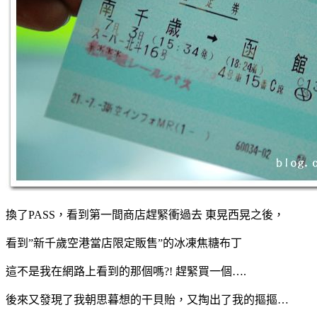
換了PASS，看到第一間商店趕緊衝過去 東晃西晃之後，
看到”新千歲空港當店限定販售”的冰凍焦糖布丁
這不是我在網路上看到的那個嗎?! 趕緊買一個….
後來又發現了我朝思暮想的干貝貽，又掏出了我的摳摳…