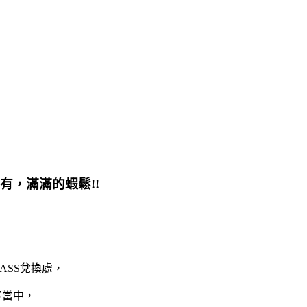
有，滿滿的蝦鬆!!
ASS兌換處，
客當中，