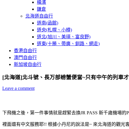
橫濱
鎌倉
北海道自由行
道南(函館)
道央(札幌、小樽)
道北(旭川、美瑛、富良野)
道東(十勝、帶廣、釧路、網走)
香港自由行
澳門自由行
新加坡自由行
[北海道]北斗號、長万部螃蟹便當~只有中午的列車才
Leave a comment
下飛機之後，第一件事情就是趕緊去換JR PASS 新千歲機場的P
裡面還有中文服務耶!! 根據小丹尼的說法是~ 來北海道的觀光