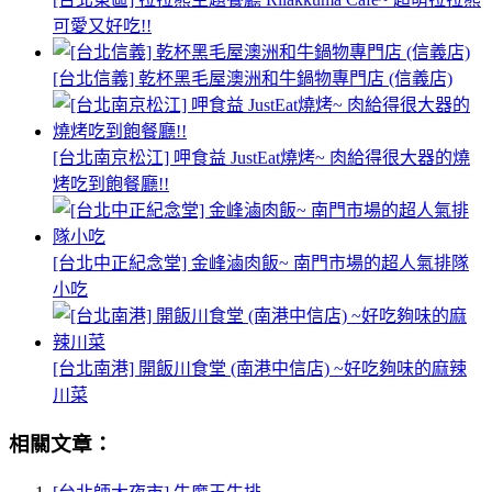
可愛又好吃!!
[台北信義] 乾杯黑毛屋澳洲和牛鍋物專門店 (信義店)
[台北南京松江] 呷食益 JustEat燒烤~ 肉給得很大器的燒
烤吃到飽餐廳!!
[台北中正紀念堂] 金峰滷肉飯~ 南門市場的超人氣排隊
小吃
[台北南港] 開飯川食堂 (南港中信店) ~好吃夠味的麻辣
川菜
相關文章：