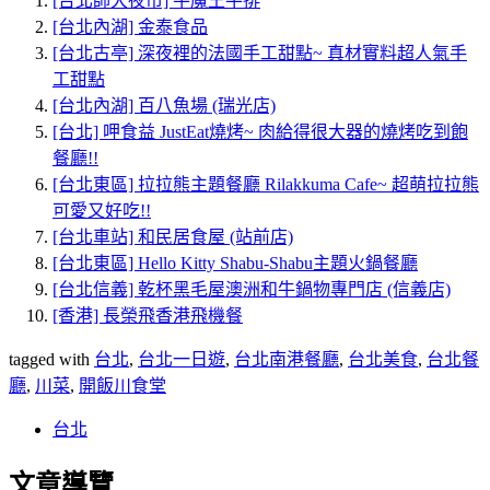
[台北師大夜市] 牛魔王牛排
[台北內湖] 金泰食品
[台北古亭] 深夜裡的法國手工甜點~ 真材實料超人氣手
工甜點
[台北內湖] 百八魚場 (瑞光店)
[台北] 呷食益 JustEat燒烤~ 肉給得很大器的燒烤吃到飽
餐廳!!
[台北東區] 拉拉熊主題餐廳 Rilakkuma Cafe~ 超萌拉拉熊
可愛又好吃!!
[台北車站] 和民居食屋 (站前店)
[台北東區] Hello Kitty Shabu-Shabu主題火鍋餐廳
[台北信義] 乾杯黑毛屋澳洲和牛鍋物專門店 (信義店)
[香港] 長榮飛香港飛機餐
tagged with
台北
,
台北一日遊
,
台北南港餐廳
,
台北美食
,
台北餐
廳
,
川菜
,
開飯川食堂
台北
文章導覽