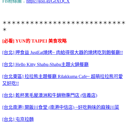
FB粉絲團：
https://goo.gl/GeXQCX
＊＊＊＊＊＊＊＊＊＊＊＊＊＊＊＊＊＊＊＊＊＊＊＊＊＊＊
＊
[必看] YUN的 TAIPEI 美食攻略
[台北] 呷食益 JustEat燒烤~ 肉給得很大器的燒烤吃到飽餐廳!!
[台北] Hello Kitty Shabu-Shabu主題火鍋餐廳
[台北東區] 拉拉熊主題餐廳 Rilakkuma Cafe~ 超萌拉拉熊可愛
又好吃!!
[台北] 乾杯黑毛屋澳洲和牛鍋物專門店 (信義店)
[台北南港] 開飯川食堂 (南港中信店) ~好吃夠味的麻辣川菜
[台北] 屯京拉麵