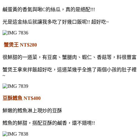
鹹蛋黃的香氣與啾C的絲瓜，真的是絕配!!!
光是這金絲瓜就讓我多吃了好幾口飯呢!! 超好吃~
蟹煲王 NT$280
很鮮甜的一道菜，有豆腐、蟹腿肉、蝦仁、香菇等，料很豐富
蟹煲王拿來拌飯超好吃，這道菜幾乎全進了兩個小孩的肚子裡
~
豆酥鱈魚 NT$400
鮮嫩的鱈魚淋上現炒的豆酥
鱈魚的鮮甜，搭配豆酥的鹹香，還不錯唷!!