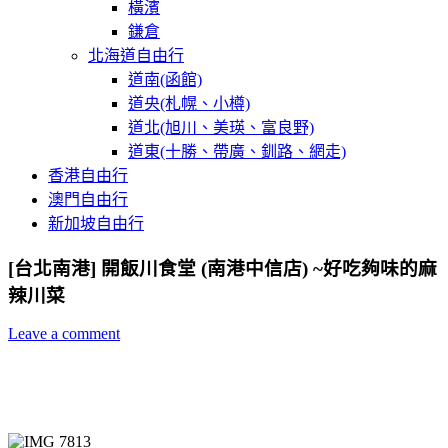
橫濱
鎌倉
北海道自由行
道南(函館)
道央(札幌、小樽)
道北(旭川、美瑛、富良野)
道東(十勝、帶廣、釧路、網走)
香港自由行
澳門自由行
新加坡自由行
[台北南港] 開飯川食堂 (南港中信店) ~好吃夠味的麻
辣川菜
Leave a comment