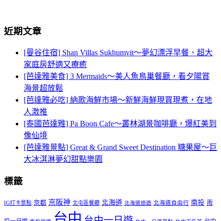
近期文章
[曼谷住宿] Shan Villas Sukhumvit～夢幻漂浮早餐、超大
家庭房舒適又療癒
[芭達雅美食] 3 Mermaids～美人魚鳥巢餐廳，看夕陽賞
海景超放鬆
[芭達雅必吃] 納歌海鮮市場～新鮮海鮮現買現煮，在地
人激推
[泰國芭達雅] Pa Boon Cafe～叢林湖景咖啡廳，爆紅美到
像仙境
[芭達雅景點] Great & Grand Sweet Destination 糖果屋～巨
大冰淇淋夢幻甜點樂園
標籤
京阪神
北海道
南投
京都
南
IG打卡景點
北屯區餐廳
北海道自由行
北海道旅遊
台中
台中一日遊