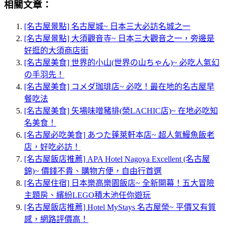
相關文章：
[名古屋景點] 名古屋城~ 日本三大必訪名城之一
[名古屋景點] 大須觀音寺~ 日本三大觀音之一，旁邊是
好逛的大須商店街
[名古屋美食] 世界的小山(世界の山ちゃん)~ 必吃人氣幻
の手羽先！
[名古屋美食] コメダ珈琲店~ 必吃！最在地的名古屋早
餐吃法
[名古屋美食] 矢場味噌豬排(榮LACHIC店)~ 在地必吃知
名美食！
[名古屋必吃美食] あつた蓬萊軒本店~ 超人氣鰻魚飯老
店，好吃必訪！
[名古屋飯店推薦] APA Hotel Nagoya Excellent (名古屋
錦)~ 價錢不貴、購物方便，自由行首選
[名古屋住宿] 日本樂高樂園飯店~ 全新開幕！五大冒險
主題房、繽紛LEGO積木池任你遊玩
[名古屋飯店推薦] Hotel MyStays 名古屋榮~ 平價又有質
感，網路評價高！