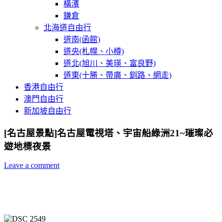
橫濱
鎌倉
北海道自由行
道南(函館)
道央(札幌、小樽)
道北(旭川、美瑛、富良野)
道東(十勝、帶廣、釧路、網走)
香港自由行
澳門自由行
新加坡自由行
[名古屋景點]名古屋電視塔、宇宙船綠洲21~璀璨必
遊地標夜景
Leave a comment