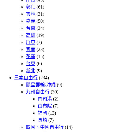
彰化
(61)
雲林
(31)
嘉義
(50)
台南
(34)
高雄
(19)
屏東
(7)
宜蘭
(28)
花蓮
(15)
台東
(6)
新北
(9)
日本自由行
(234)
麗星郵輪-沖繩
(9)
九州自由行
(30)
門司港
(2)
由布院
(7)
福岡
(13)
長崎
(7)
四國、中國自由行
(14)