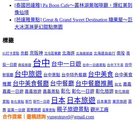
[泰國芭達雅] Pa Boon Cafe～叢林湖景咖啡廳，爆紅美到
像仙境
[芭達雅景點] Great & Grand Sweet Destination 糖果屋～巨
大冰淇淋夢幻甜點樂園
標籤
京阪神
北海道
南投
京都
南
IG打卡景點
北屯區餐廳
北海道自由行
北海道旅遊
台中
台中一日遊
投一日遊
台中
南投旅遊
台中一日遊景點
台中下午茶
台中旅遊
台中美食
台中美食
台中景點
台中特色餐廳
新餐廳
台中美食餐廳
台中餐廳
台中餐廳推薦
推薦
嘉義
台北
彰化
彰化一日遊
彰化旅遊
嘉義一日遊
嘉義旅遊
嘉義景點
彰化旅遊
日本
日本旅遊
景點
苗
新竹
新竹一日遊
日本東京
東京旅遊
彰化景點
親子旅遊景點
觀光工廠
栗
苗栗旅遊
苗栗一日遊
苗栗景點
合作提案｜邀稿諮詢
yungotravel@gmail.com