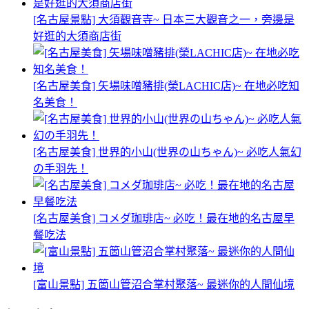
[名古屋景點] 大須觀音寺~ 日本三大觀音之一，旁邊是
好逛的大須商店街
[名古屋美食] 矢場味噌豬排(榮LACHIC店)~ 在地必吃知
名美食！
[名古屋美食] 世界的小山(世界の山ちゃん)~ 必吃人氣幻
の手羽先！
[名古屋美食] コメダ珈琲店~ 必吃！最在地的名古屋早
餐吃法
[富山景點] 五箇山管沼合掌村聚落~ 最迷你的人間仙境