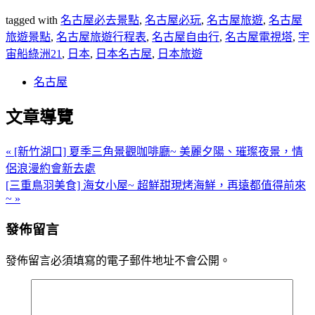
tagged with
名古屋必去景點
,
名古屋必玩
,
名古屋旅遊
,
名古屋
旅遊景點
,
名古屋旅遊行程表
,
名古屋自由行
,
名古屋電視塔
,
宇
宙船綠洲21
,
日本
,
日本名古屋
,
日本旅遊
名古屋
文章導覽
« [新竹湖口] 夏季三角景觀咖啡廳~ 美麗夕陽、璀璨夜景，情
侶浪漫約會新去處
[三重鳥羽美食] 海女小屋~ 超鮮甜現烤海鮮，再遠都值得前來
~ »
發佈留言
發佈留言必須填寫的電子郵件地址不會公開。