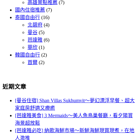
高雄景點推薦
(7)
國內住宿推薦
(7)
泰國自由行
(16)
北碧府
(4)
曼谷
(5)
芭達雅
(6)
華欣
(1)
韓國自由行
(2)
首爾
(2)
近期文章
[曼谷住宿] Shan Villas Sukhumvit～夢幻漂浮早餐、超大
家庭房舒適又療癒
[芭達雅美食] 3 Mermaids～美人魚鳥巢餐廳，看夕陽賞
海景超放鬆
[芭達雅必吃] 納歌海鮮市場～新鮮海鮮現買現煮，在地
人激推