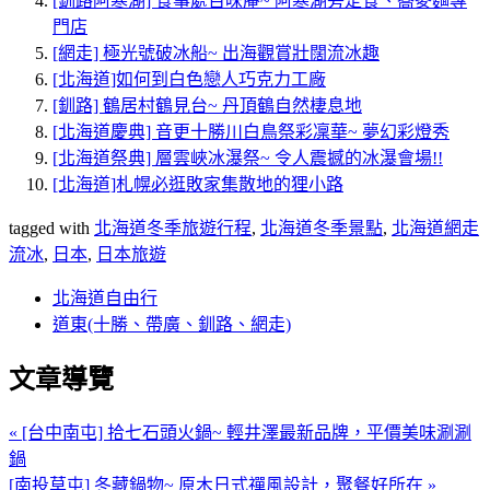
[釧路阿寒湖] 食事處百味庵~ 阿寒湖旁定食、蕎麥麵專
門店
[網走] 極光號破冰船~ 出海觀賞壯闊流冰趣
[北海道]如何到白色戀人巧克力工廠
[釧路] 鶴居村鶴見台~ 丹頂鶴自然棲息地
[北海道慶典] 音更十勝川白鳥祭彩凜華~ 夢幻彩燈秀
[北海道祭典] 層雲峽冰瀑祭~ 令人震撼的冰瀑會場!!
[北海道]札幌必逛敗家集散地的狸小路
tagged with
北海道冬季旅遊行程
,
北海道冬季景點
,
北海道網走
流冰
,
日本
,
日本旅遊
北海道自由行
道東(十勝、帶廣、釧路、網走)
文章導覽
« [台中南屯] 拾七石頭火鍋~ 輕井澤最新品牌，平價美味涮涮
鍋
[南投草屯] 冬藏鍋物~ 原木日式禪風設計，聚餐好所在 »