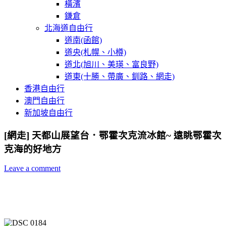
橫濱
鎌倉
北海道自由行
道南(函館)
道央(札幌、小樽)
道北(旭川、美瑛、富良野)
道東(十勝、帶廣、釧路、網走)
香港自由行
澳門自由行
新加坡自由行
[網走] 天都山展望台．鄂霍次克流冰館~ 遠眺鄂霍次
克海的好地方
Leave a comment