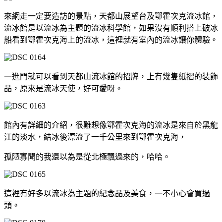
來網走一定要造訪的景點，天都山展望台及鄂霍次克流冰館，
流冰館是以流冰為主題的流冰科學館，如果沒有順利搭上破冰
船看到鄂霍次克海上的流冰，這裡就有室內的流冰讓你體驗。
一進門就可以看到天都山流冰館的招牌，上有幾隻紙摺的裝飾
品，原來是流冰天使，好可愛呀。
館內有詳細的介紹，很難想像鄂霍次克海的流冰是來自於黑龍
江的淡水，結冰後漂流了一千公里來到鄂霍次克海，
孤陋寡聞的我還以為是從北極飄過來的，哈哈。
這裡有好多以流冰為主題的紀念品及美食，一不小心會買過
頭。