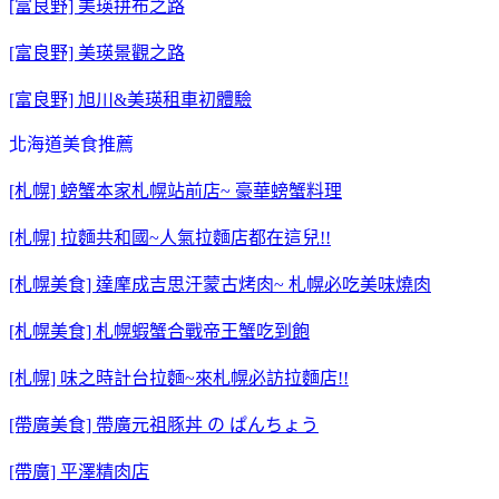
[富良野] 美瑛拼布之路
[富良野] 美瑛景觀之路
[富良野] 旭川&美瑛租車初體驗
北海道美食推薦
[札幌] 螃蟹本家札幌站前店~ 豪華螃蟹料理
[札幌] 拉麵共和國~人氣拉麵店都在這兒!!
[札幌美食] 達摩成吉思汗蒙古烤肉~ 札幌必吃美味燒肉
[札幌美食] 札幌蝦蟹合戰帝王蟹吃到飽
[札幌] 味之時計台拉麵~來札幌必訪拉麵店!!
[帶廣美食] 帶廣元祖豚丼 の ぱんちょう
[帶廣] 平澤精肉店