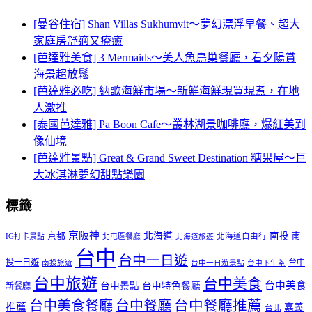
[曼谷住宿] Shan Villas Sukhumvit～夢幻漂浮早餐、超大
家庭房舒適又療癒
[芭達雅美食] 3 Mermaids～美人魚鳥巢餐廳，看夕陽賞
海景超放鬆
[芭達雅必吃] 納歌海鮮市場～新鮮海鮮現買現煮，在地
人激推
[泰國芭達雅] Pa Boon Cafe～叢林湖景咖啡廳，爆紅美到
像仙境
[芭達雅景點] Great & Grand Sweet Destination 糖果屋～巨
大冰淇淋夢幻甜點樂園
標籤
京阪神
北海道
南投
京都
南
IG打卡景點
北屯區餐廳
北海道自由行
北海道旅遊
台中
台中一日遊
投一日遊
台中
南投旅遊
台中一日遊景點
台中下午茶
台中旅遊
台中美食
台中美食
台中景點
台中特色餐廳
新餐廳
台中美食餐廳
台中餐廳
台中餐廳推薦
推薦
嘉義
台北