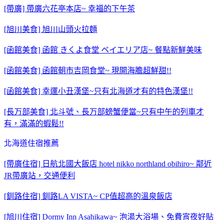
[帶廣] 帶廣六花亭本店~ 幸福的下午茶
[旭川美食] 旭川山頭火拉麵
[函館美食] 函館 きくよ食堂 ベイエリア店~ 餐點新鮮美味
[函館美食] 函館朝市吉岡食堂~ 現開海膽超鮮甜!!
[函館美食] 幸運小丑漢堡~只有北海道才有的特色漢堡!!
[長万部美食] 北斗號、長万部螃蟹便當~只有中午的列車才
有，滿滿的蝦鬆!!
北海道住宿推薦
[帶廣住宿] 日航北國大飯店 hotel nikko northland obihiro~ 鄰近
JR帶廣站，交通便利
[釧路住宿] 釧路LA VISTA~ CP值超高的溫泉飯店
[旭川住宿] Dormy Inn Asahikawa~ 泡湯大浴場、免費宵夜好貼