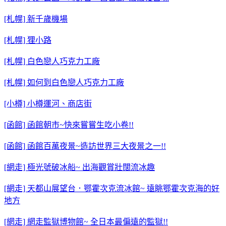
[札幌] 新千歲機場
[札幌] 狸小路
[札幌] 白色戀人巧克力工廠
[札幌] 如何到白色戀人巧克力工廠
[小樽] 小樽運河、商店街
[函館] 函館朝市~快來嘗嘗生吃小卷!!
[函館] 函館百萬夜景~造訪世界三大夜景之一!!
[網走] 極光號破冰船~ 出海觀賞壯闊流冰趣
[網走] 天都山展望台．鄂霍次克流冰館~ 遠眺鄂霍次克海的好
地方
[網走] 網走監獄博物館~ 全日本最偏遠的監獄!!