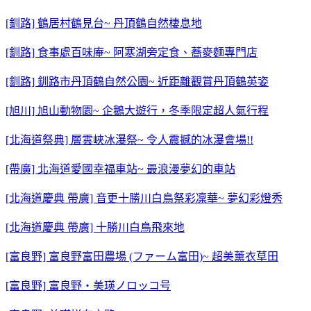
[釧路] 鶴居村鶴見台~ 丹頂鶴自然棲息地
[釧路] 食事處百味庵~ 阿寒湖旁定食、蕎麥麵專門店
[釧路] 釧路市丹頂鶴自然公園~ 近距離觀賞丹頂鶴英姿
[旭川] 旭山動物園~ 企鵝大遊行，冬季限定超人氣行程
[北海道祭典] 層雲峽冰瀑祭~ 令人震撼的冰瀑會場!!
[帶廣] 北海道愛國幸福車站~ 最浪漫夢幻的車站
[北海道慶典 帶廣] 音更十勝川白鳥祭彩凜華~ 夢幻彩燈秀
[北海道慶典 帶廣] 十勝川白鳥飛來地
[富良野] 富良野富田農場 (ファーム富田)~ 超美薰衣草田
[富良野] 富良野・美瑛ノロッコ号